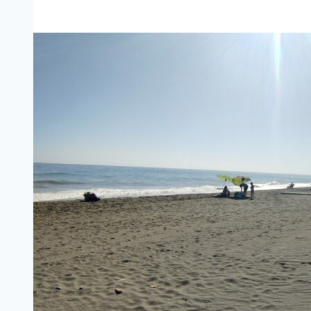
de
Pêra