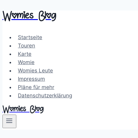
Womies Blog
Zum
Inhalt
springen
Startseite
Touren
Karte
Womie
Womies Leute
Impressum
Pläne für mehr
Datenschutzerklärung
Womies Blog