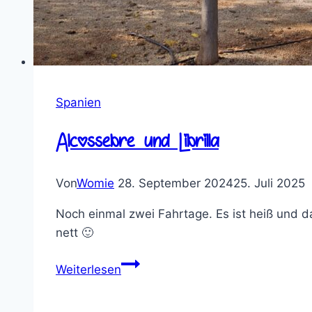
Spanien
Alcossebre und Librilla
Von
Womie
28. September 2024
25. Juli 2025
Noch einmal zwei Fahrtage. Es ist heiß und 
nett 🙂
Alcossebre
Weiterlesen
und
Librilla