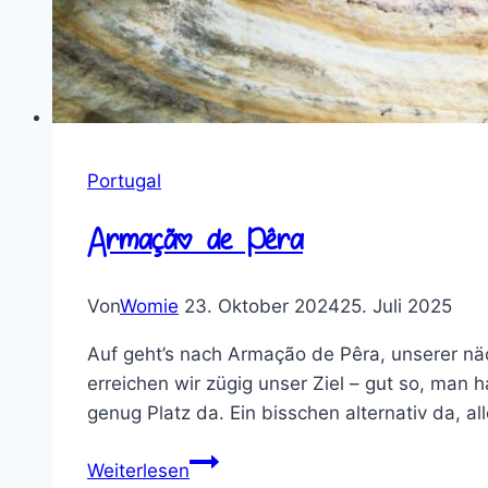
Portugal
Armação de Pêra
Von
Womie
23. Oktober 2024
25. Juli 2025
Auf geht’s nach Armação de Pêra, unserer n
erreichen wir zügig unser Ziel – gut so, man 
genug Platz da. Ein bisschen alternativ da, al
Armação
Weiterlesen