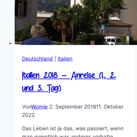
Deutschland
|
Italien
Italien 2018 – Anreise (1., 2.
und 3. Tag)
Von
Womie
2. September 2018
11. Oktober
2022
Das Leben ist ja das, was passiert, wenn
man eigentlich was anderes vorhatte.