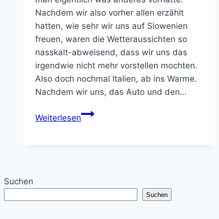
Nachdem wir also vorher allen erzählt
hatten, wie sehr wir uns auf Slowenien
freuen, waren die Wetteraussichten so
nasskalt-abweisend, dass wir uns das
irgendwie nicht mehr vorstellen mochten.
Also doch nochmal Italien, ab ins Warme.
Nachdem wir uns, das Auto und den…
Italien
Weiterlesen
2018
–
Anreise
(1.,
2.
Suchen
und
Suchen
3.
Tag)