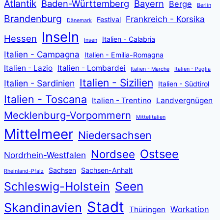
Atlantik
Baden-Württemberg
Bayern
Berge
Berlin
Brandenburg
Frankreich - Korsika
Festival
Dänemark
Inseln
Hessen
Italien - Calabria
Insen
Italien - Campagna
Italien - Emilia-Romagna
Italien - Lazio
Italien - Lombardei
Italien - Marche
Italien - Puglia
Italien - Sizilien
Italien - Sardinien
Italien - Südtirol
Italien - Toscana
Italien - Trentino
Landvergnügen
Mecklenburg-Vorpommern
Mittelitalien
Mittelmeer
Niedersachsen
Ostsee
Nordsee
Nordrhein-Westfalen
Sachsen
Sachsen-Anhalt
Rheinland-Pfalz
Seen
Schleswig-Holstein
Stadt
Skandinavien
Workation
Thüringen