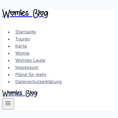
Womies Blog
Zum
Inhalt
springen
Startseite
Touren
Karte
Womie
Womies Leute
Impressum
Pläne für mehr
Datenschutzerklärung
Womies Blog