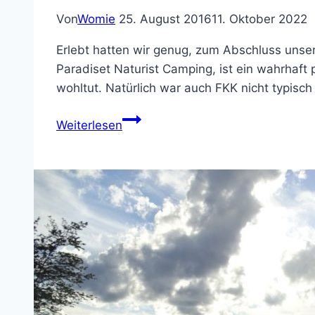
Von
Womie
25. August 2016
11. Oktober 2022
Erlebt hatten wir genug, zum Abschluss unsere
Paradiset Naturist Camping, ist ein wahrhaft
wohltut. Natürlich war auch FKK nicht typisc
Nordlandreise
Weiterlesen
19.-21.
Tag
–
im
Paradies