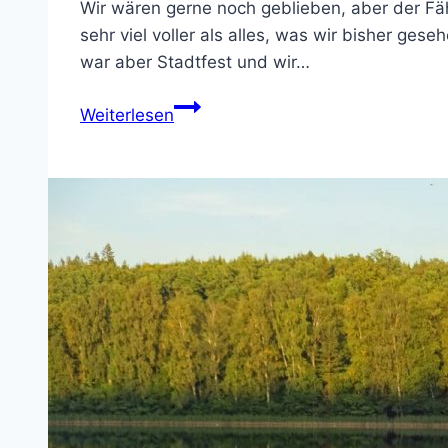
Wir wären gerne noch geblieben, aber der Fä
sehr viel voller als alles, was wir bisher ges
war aber Stadtfest und wir…
Grenå
Weiterlesen
–
Abschied
vom
Paradies
–
Nordlandreise
22.
Tag