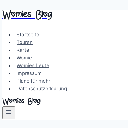
Womies Blog
Zum
Inhalt
springen
Startseite
Touren
Karte
Womie
Womies Leute
Impressum
Pläne für mehr
Datenschutzerklärung
Womies Blog