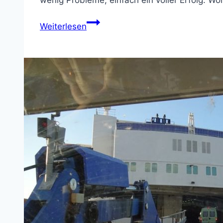
wenig Probleme, einfach ein voller Erfolg. Wo
Nordlandreise
Weiterlesen
2016
–
Nachlese