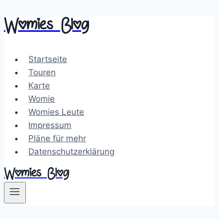
Womies Blog
Zum
Inhalt
springen
Startseite
Touren
Karte
Womie
Womies Leute
Impressum
Pläne für mehr
Datenschutzerklärung
Womies Blog