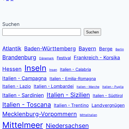
Seite
Suchen
Suchen
Atlantik
Baden-Württemberg
Bayern
Berge
Berlin
Brandenburg
Frankreich - Korsika
Festival
Dänemark
Inseln
Hessen
Italien - Calabria
Insen
Italien - Campagna
Italien - Emilia-Romagna
Italien - Lazio
Italien - Lombardei
Italien - Marche
Italien - Puglia
Italien - Sizilien
Italien - Sardinien
Italien - Südtirol
Italien - Toscana
Italien - Trentino
Landvergnügen
Mecklenburg-Vorpommern
Mittelitalien
Mittelmeer
Niedersachsen