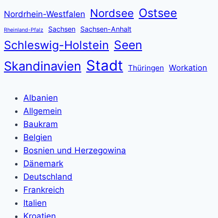
Ostsee
Nordsee
Nordrhein-Westfalen
Sachsen
Sachsen-Anhalt
Rheinland-Pfalz
Seen
Schleswig-Holstein
Stadt
Skandinavien
Workation
Thüringen
Albanien
Allgemein
Baukram
Belgien
Bosnien und Herzegowina
Dänemark
Deutschland
Frankreich
Italien
Kroatien