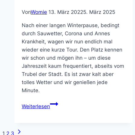
Von
Womie
13. März 2022
5. März 2025
Nach einer langen Winterpause, bedingt
durch Sauwetter, Corona und Annes
Krankheit, wagen wir nun endlich mal
wieder eine kurze Tour. Den Platz kennen
wir schon und mögen ihn – um diese
Jahreszeit kaum frequentiert, abseits vom
Trubel der Stadt. Es ist zwar kalt aber
tolles Wetter und wir genießen jede
Minute.
Lübeck
Weiterlesen
Nächste
Seitennavigation
1
2
3