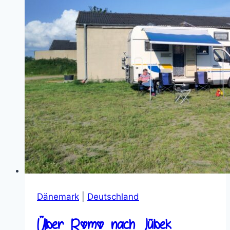
Dänemark
|
Deutschland
Über Rømø nach Jübek