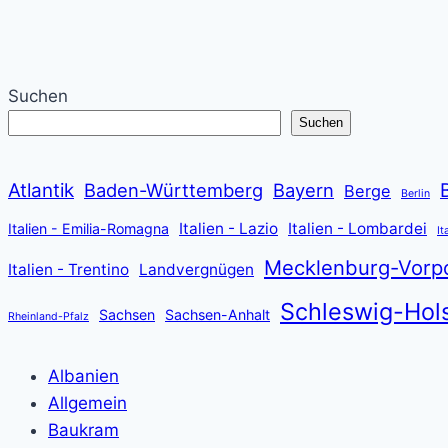
Suchen
Suchen
Atlantik
Baden-Württemberg
Bayern
Berge
Berlin
Italien - Lazio
Italien - Lombardei
Italien - Emilia-Romagna
It
Mecklenburg-Vor
Italien - Trentino
Landvergnügen
Schleswig-Hols
Sachsen
Sachsen-Anhalt
Rheinland-Pfalz
Albanien
Allgemein
Baukram