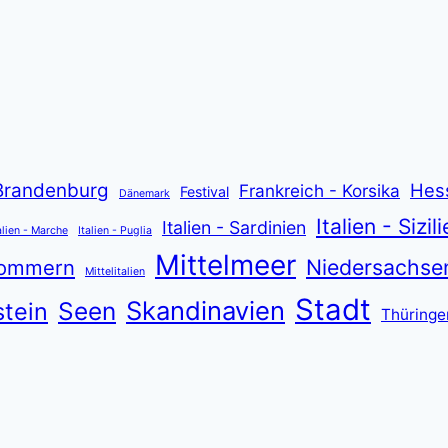
Brandenburg
Hes
Frankreich - Korsika
Festival
Dänemark
Italien - Sizil
Italien - Sardinien
alien - Marche
Italien - Puglia
Mittelmeer
Niedersachse
pommern
Mittelitalien
Stadt
Skandinavien
Seen
tein
Thüringe