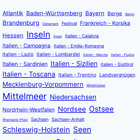
Atlantik
Baden-Württemberg
Bayern
Berge
Berlin
Brandenburg
Frankreich - Korsika
Festival
Dänemark
Inseln
Hessen
Italien - Calabria
Insen
Italien - Campagna
Italien - Emilia-Romagna
Italien - Lazio
Italien - Lombardei
Italien - Marche
Italien - Puglia
Italien - Sizilien
Italien - Sardinien
Italien - Südtirol
Italien - Toscana
Italien - Trentino
Landvergnügen
Mecklenburg-Vorpommern
Mittelitalien
Mittelmeer
Niedersachsen
Ostsee
Nordsee
Nordrhein-Westfalen
Sachsen
Sachsen-Anhalt
Rheinland-Pfalz
Seen
Schleswig-Holstein