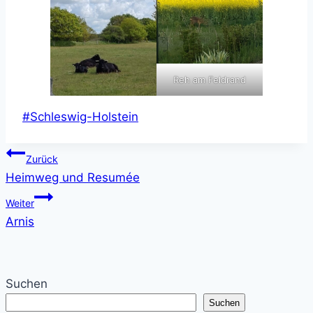
Reh am Feldrand
Schlagworte:
#
Schleswig-Holstein
Beitragsnavigation
Zurück
Heimweg und Resumée
Weiter
Arnis
Suchen
Suchen