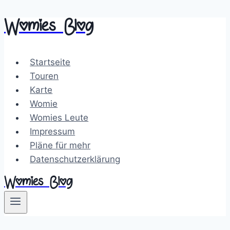
Womies Blog
Zum
Inhalt
springen
Startseite
Touren
Karte
Womie
Womies Leute
Impressum
Pläne für mehr
Datenschutzerklärung
Womies Blog