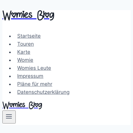
Womies Blog
Zum
Inhalt
springen
Startseite
Touren
Karte
Womie
Womies Leute
Impressum
Pläne für mehr
Datenschutzerklärung
Womies Blog