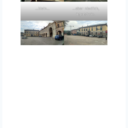
…klein…
…aber niedlich,
irgendwie.