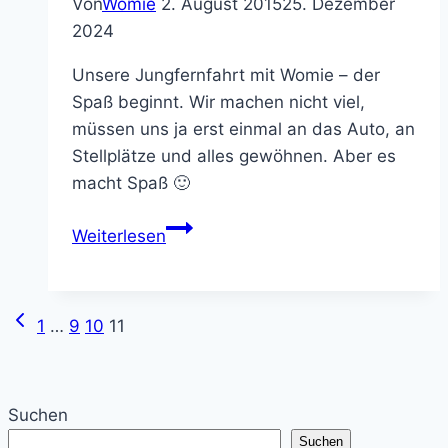
Von
Womie
2. August 2015
25. Dezember
2024
Unsere Jungfernfahrt mit Womie – der
Spaß beginnt. Wir machen nicht viel,
müssen uns ja erst einmal an das Auto, an
Stellplätze und alles gewöhnen. Aber es
macht Spaß 🙂
Bad
Weiterlesen
Bevensen
Vorherige
Seitennavigation
1
…
9
10
11
Seite
Suchen
Suchen