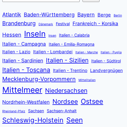
Atlantik
Baden-Württemberg
Bayern
Berge
Berlin
Brandenburg
Frankreich - Korsika
Festival
Dänemark
Inseln
Hessen
Italien - Calabria
Insen
Italien - Campagna
Italien - Emilia-Romagna
Italien - Lazio
Italien - Lombardei
Italien - Marche
Italien - Puglia
Italien - Sizilien
Italien - Sardinien
Italien - Südtirol
Italien - Toscana
Italien - Trentino
Landvergnügen
Mecklenburg-Vorpommern
Mittelitalien
Mittelmeer
Niedersachsen
Ostsee
Nordsee
Nordrhein-Westfalen
Sachsen
Sachsen-Anhalt
Rheinland-Pfalz
Seen
Schleswig-Holstein