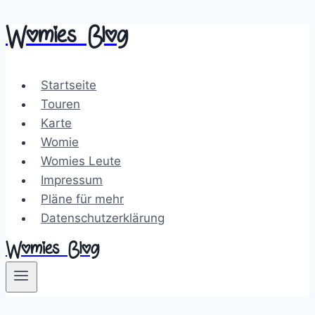
Womies Blog
Zum
Inhalt
springen
Startseite
Touren
Karte
Womie
Womies Leute
Impressum
Pläne für mehr
Datenschutzerklärung
Womies Blog