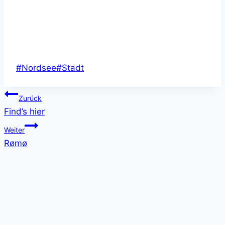
Schlagworte:
#
Nordsee
#
Stadt
Beitragsnavigation
Zurück
Find’s hier
Weiter
Rømø
Suchen
Suchen