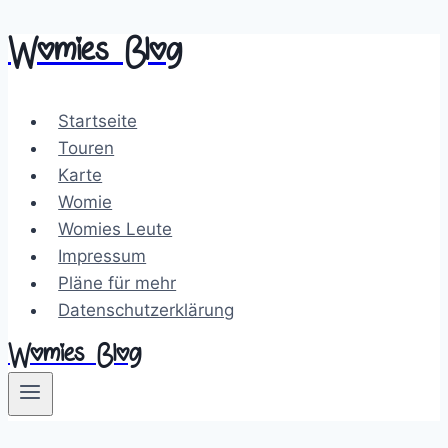
Womies Blog
Zum
Inhalt
springen
Startseite
Touren
Karte
Womie
Womies Leute
Impressum
Pläne für mehr
Datenschutzerklärung
Womies Blog