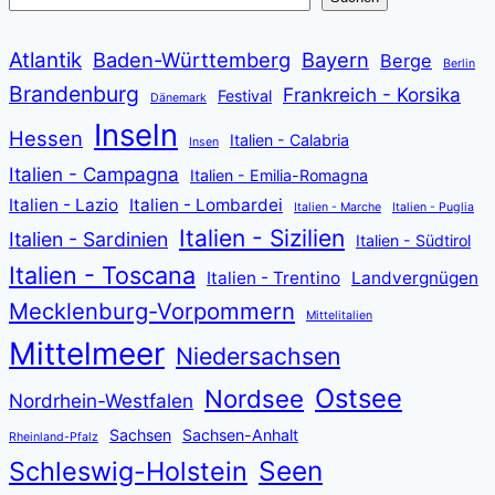
Atlantik
Baden-Württemberg
Bayern
Berge
Berlin
Brandenburg
Frankreich - Korsika
Festival
Dänemark
Inseln
Hessen
Italien - Calabria
Insen
Italien - Campagna
Italien - Emilia-Romagna
Italien - Lazio
Italien - Lombardei
Italien - Marche
Italien - Puglia
Italien - Sizilien
Italien - Sardinien
Italien - Südtirol
Italien - Toscana
Italien - Trentino
Landvergnügen
Mecklenburg-Vorpommern
Mittelitalien
Mittelmeer
Niedersachsen
Ostsee
Nordsee
Nordrhein-Westfalen
Sachsen
Sachsen-Anhalt
Rheinland-Pfalz
Seen
Schleswig-Holstein