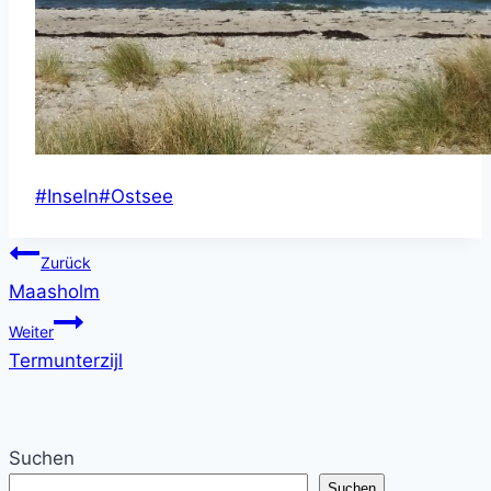
Schlagworte:
#
Inseln
#
Ostsee
Beitragsnavigation
Zurück
Maasholm
Weiter
Termunterzijl
Suchen
Suchen