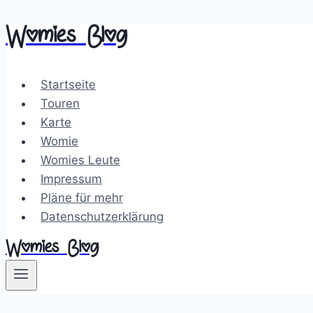
Womies Blog
Zum
Inhalt
springen
Startseite
Touren
Karte
Womie
Womies Leute
Impressum
Pläne für mehr
Datenschutzerklärung
Womies Blog