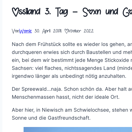
Ossiland 3. Tag – Soxn und G
Von
Womie
30. April 2017
11. Oktober 2022
Nach dem Frühstück sollte es wieder los gehen, a
durchqueren erwies sich durch Baustellen und meh
ein, bei dem wir bestimmt jede Menge Stickoxide 
Sachsen: viel flaches, nichtssagendes Land (mindes
irgendwo länger als unbedingt nötig anzuhalten.
Der Spreewald…naja. Schon schön da. Aber halt au
Menschenmassen hasst, nicht der ideale Ort.
Aber hier, in Niewisch am Schwielochsee, stehen w
Sonne und die Gastfreundschaft.