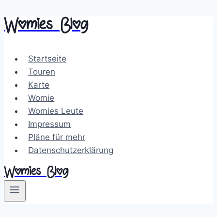
Womies Blog
Zum
Inhalt
springen
Startseite
Touren
Karte
Womie
Womies Leute
Impressum
Pläne für mehr
Datenschutzerklärung
Womies Blog